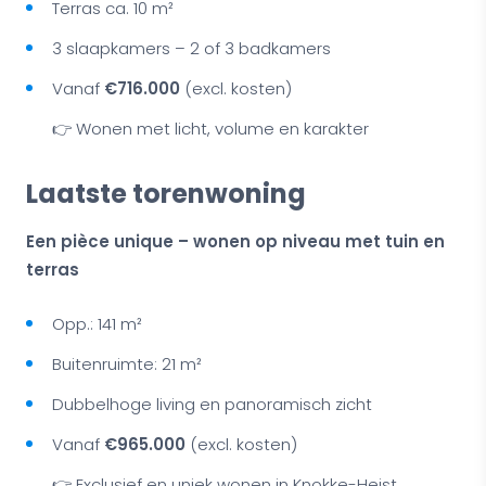
Terras ca. 10 m²
3 slaapkamers – 2 of 3 badkamers
Vanaf
€716.000
(excl. kosten)
👉 Wonen met licht, volume en karakter
Laatste torenwoning
Een pièce unique – wonen op niveau met tuin en
terras
Opp.: 141 m²
Buitenruimte: 21 m²
Dubbelhoge living en panoramisch zicht
Vanaf
€965.000
(excl. kosten)
👉 Exclusief en uniek wonen in Knokke-Heist