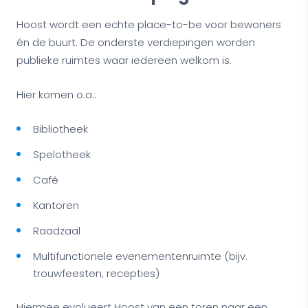
Hoost wordt een echte place-to-be voor bewoners
én de buurt. De onderste verdiepingen worden
publieke ruimtes waar iedereen welkom is.
Hier komen o.a.:
Bibliotheek
Spelotheek
Café
Kantoren
Raadzaal
Multifunctionele evenementenruimte (bijv.
trouwfeesten, recepties)
Hiermee evolueert Hoost van een toren naar een