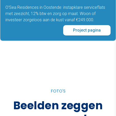
O’Sea Residences in Oostende: instapklare serviceflats
met zeezicht, 12% btw en zorg op maat. Woon of
investeer zorgeloos aan de kust vanaf €249.000.
Project pagina
FOTO'S
Beelden zeggen