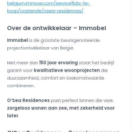
belgium.immowi.com/serviceflats-te-
koop/oostende/osea-residences/
Over de ontwikkelaar – Immobel
Immobel
is de grootste beursgenoteerde
projectontwikkelaar van België.
Met meer dan
150 jaar ervaring
staat het bedrijf
garant voor
kwalitatieve woonprojecten
die
duurzaamheid, comfort en toekomstwaarde
combineren.
O’Sea Residences
past perfect binnen die visie:
zorgeloos wonen aan zee, met zekerheid voor
later
.