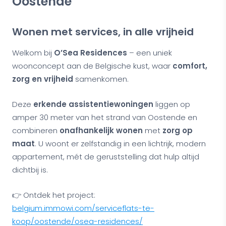
Oostende
Wonen met services, in alle vrijheid
Welkom bij
O’Sea Residences
– een uniek
woonconcept aan de Belgische kust, waar
comfort,
zorg en vrijheid
samenkomen.
Deze
erkende assistentiewoningen
liggen op
amper 30 meter van het strand van Oostende en
combineren
onafhankelijk wonen
met
zorg op
maat
. U woont er zelfstandig in een lichtrijk, modern
appartement, mét de geruststelling dat hulp altijd
dichtbij is.
👉 Ontdek het project:
belgium.immowi.com/serviceflats-te-
koop/oostende/osea-residences/