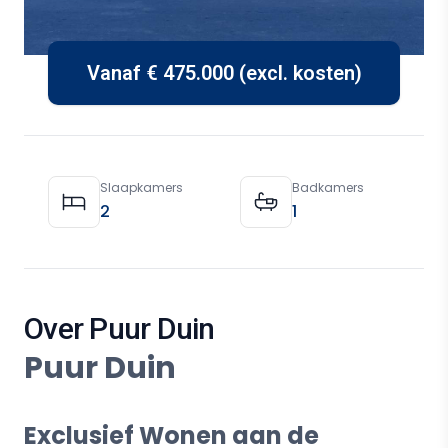
Vanaf € 475.000 (excl. kosten)
Property Details
Slaapkamers
Badkamers
2
1
Over Puur Duin
Puur Duin
Exclusief Wonen aan de