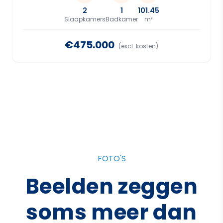
2
1
101.45
Slaapkamers
Badkamer
m²
€475.000
(excl. kosten)
FOTO'S
Beelden zeggen
soms meer dan