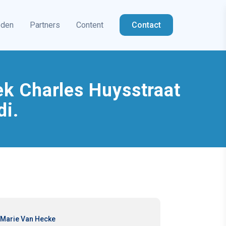
eden
Partners
Content
Contact
dek Charles Huysstraat
di.
Marie Van Hecke