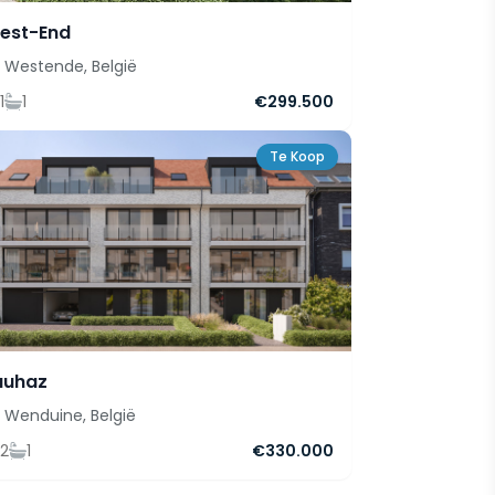
est-End
Westende, België
1
1
€299.500
Te Koop
auhaz
Wenduine, België
2
1
€330.000