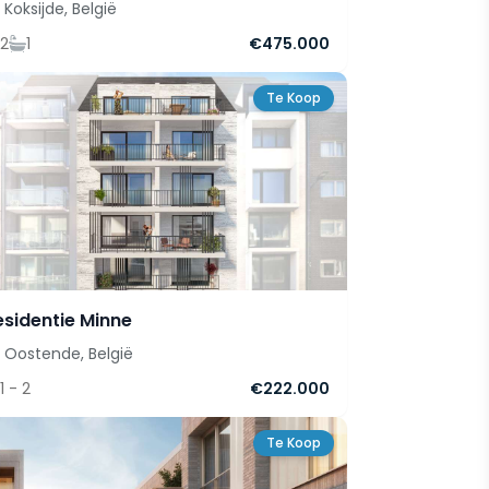
Koksijde, België
2
1
€475.000
Te Koop
esidentie Minne
Oostende, België
1 - 2
€222.000
Te Koop