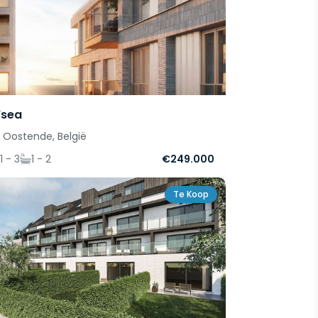
'sea
Oostende, België
1 - 3
1 - 2
€249.000
Te Koop