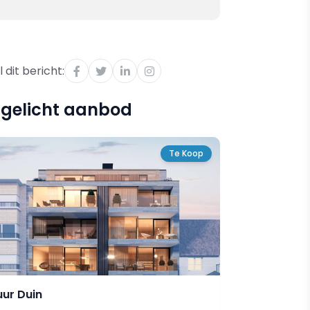
 dit bericht:
tgelicht aanbod
Te Koop
uur Duin