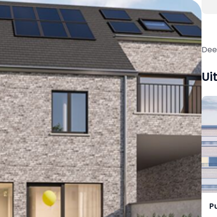
Deel
Ui
P